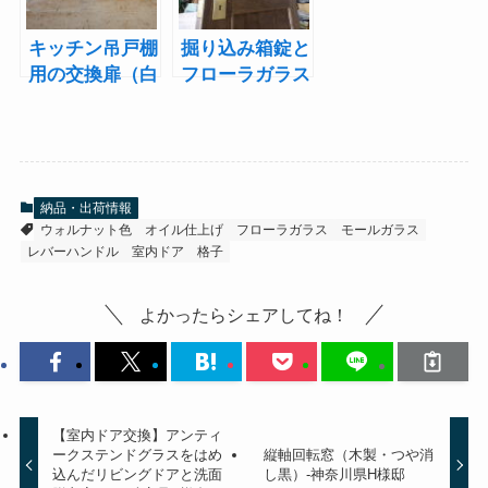
キッチン吊戸棚
掘り込み箱錠と
用の交換扉（白
フローラガラス
色・フローラガ
の室内ドア-東
ラス）-愛知県K
京都M様邸
様邸
納品・出荷情報
ウォルナット色
オイル仕上げ
フローラガラス
モールガラス
レバーハンドル
室内ドア
格子
よかったらシェアしてね！
【室内ドア交換】アンティ
ークステンドグラスをはめ
縦軸回転窓（木製・つや消
込んだリビングドアと洗面
し黒）-神奈川県H様邸