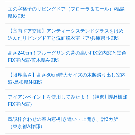
エの字格子のリビングドア（フローラ＆モール）/福島
県K様邸
【室内ドア交換】アンティークステンドグラスをはめ
込んだリビングドアと洗面脱衣室ドア/兵庫県H様邸
高さ240cm！ブルーグリンの背の高いFIX室内窓と黒色
FIX室内窓-茨木県A様邸
【限界高さ】高さ80cm特大サイズの木製滑り出し室内
窓-島根県N様邸
アイアンペイントを使用してみたよ！（神奈川県H様邸
FIX室内窓）
既設枠合わせの室内窓-引き違い・上開き、計3カ所
（東京都A様邸）