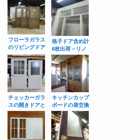
フローラガラス
格子ドア含め計
のリビングドア
6枚出荷－リノ
＆他2枚 福井県
ベーション東京
Ｎ邸へ出荷
都S邸
チェッカーガラ
キッチンカップ
スの開きドアと
ボードの扉交換
引き戸（白色木
と引き戸の交
目出し仕上
換-愛知県Ｋ様
げ）-埼玉県Ｎ
邸
様邸