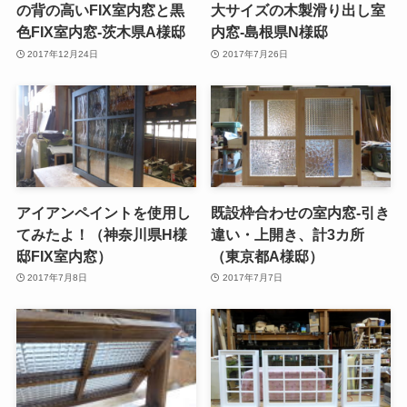
の背の高いFIX室内窓と黒
大サイズの木製滑り出し室
色FIX室内窓-茨木県A様邸
内窓-島根県N様邸
2017年12月24日
2017年7月26日
アイアンペイントを使用し
既設枠合わせの室内窓-引き
てみたよ！（神奈川県H様
違い・上開き、計3カ所
邸FIX室内窓）
（東京都A様邸）
2017年7月8日
2017年7月7日