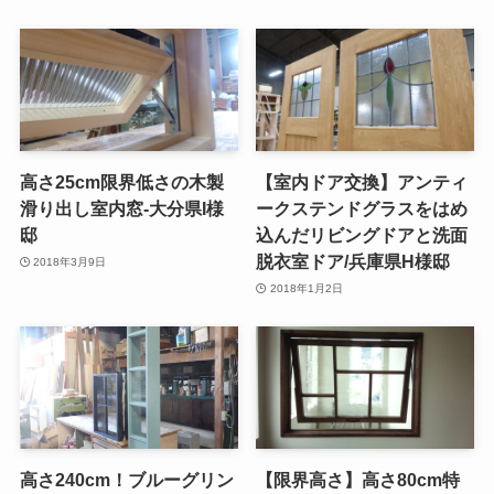
高さ25cm限界低さの木製
【室内ドア交換】アンティ
滑り出し室内窓-大分県I様
ークステンドグラスをはめ
邸
込んだリビングドアと洗面
脱衣室ドア/兵庫県H様邸
2018年3月9日
2018年1月2日
高さ240cm！ブルーグリン
【限界高さ】高さ80cm特