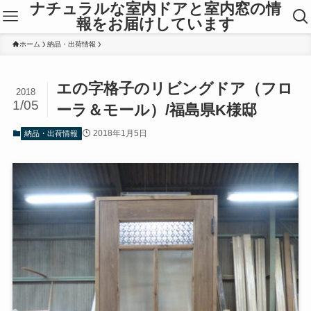
ナチュラルな室内ドアと室内窓の情
報をお届けしています
ホーム
納品・出荷情報
エの字格子のリビングドア（フロ
2018
1/05
ーラ＆モール）/福島県K様邸
2018年1月5日
納品・出荷情報