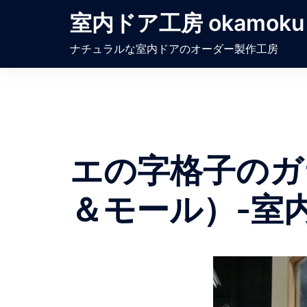
コ
室内ドア工房 okamoku
ン
テ
ナチュラルな室内ドアのオーダー製作工房
ン
ツ
へ
ス
キ
ッ
エの字格子のガ
プ
＆モール）-室