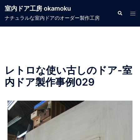
コ
室内ドア工房 okamoku
ン
検
ト
索
ナチュラルな室内ドアのオーダー製作工房
テ
グ
ン
ル
ツ
メ
へ
ニ
ス
ュ
キ
ー
レトロな使い古しのドア-室
ッ
プ
内ドア製作事例029