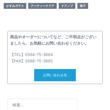
塗装のアンティー
ドア-室内ドア製
ブ付き）-室内ド
かすみガラス
アンティークドア
ドアノブ
格子
クドア-室内ドア
作事例021
ア製作事例027
製作事例012
商品やオーダーについてなど、ご不明点がござい
ましたら、お気軽にお問い合わせください。
【TEL】0568-75-3664
【FAX】0568-75-3695
検
索: