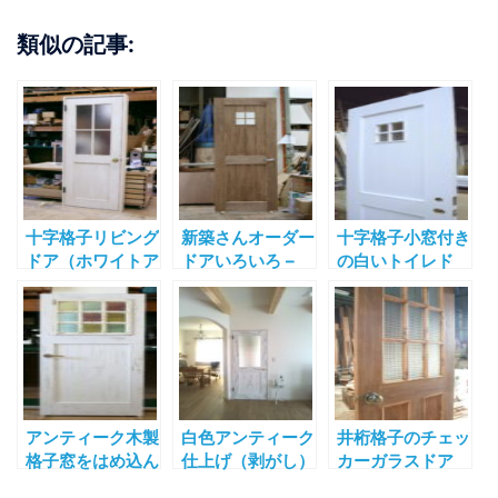
類似の記事:
十字格子リビング
新築さんオーダー
十字格子小窓付き
ドア（ホワイトア
ドアいろいろ –
の白いトイレド
ンティーク仕上
室内ドア製作事例
ア-室内ドア製作
げ） – 室内ドア
002
事例008
製作事例006
アンティーク木製
白色アンティーク
井桁格子のチェッ
格子窓をはめ込ん
仕上げ（剥がし）
カーガラスドア
だホワイト剥がし
のフローラガラス
（お饅頭型ドアノ